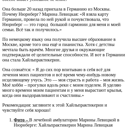
Она больше 20 назад приехала в Германию из Москвы.
Почему Нюрнберг? Марина Левицкая: «Я взяла карту
Германии, провела по ней рукой и почувствовала, что
Нюрнберг — это город большой гармонии для меня и моей
семьи. Всё так и получилось.»
По немецкому языку она получила высшее образование в
Москве, кроме того она ещё и пианистка. Хотя с детствы
мечтала быть врачём. Многие друзья и окружающие
подтверждали её целительные способности. И вот в Германии
она стала Хайльпрактикерин.
Она сознаётся: « Я до сих пор впитываю в себя всё для
лечения моих пациентов и всё время чему-нибудь новому
исцеляющему учусь. Это — моя страсть и работа – моя жизнь.
Моё хобби – прогулки вдоль реки с моим пуделем. Я уделяю
много времени моим пациентам и у меня вырастают крылья,
когда они выздоравливают и счастливы.»
Рекомендация: загляните к этой Хайльпрактикерин и
чувствуйте себя хорошо!
Фото –
В лечебной амбулатории Марины Левицкой в
Нюрнберге: Хайльпрактикерин Марина Левицкая