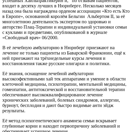
успешных Хайльпрактикерин и, по отзывам пациентов,
входит в десятку лучших в Нюрнберге. Несколько месяцев
назад она была награждена орденом ассоциации «Кто есть Кто
в Европе», основанной королём Бельгии Альбертом II, за её
многолетнюю деятельность экспертом по здоровью и
авторство Плац-Терапии и индивидуальной установки семьи
с куклами и предметами, опубликованой в журнале
«Свободный врач» 06/2000.
В её лечебную амбулаторию в Нюрнберг приезжают на
лечение не только пациенты из Баварской Франконии, ещё к
ней приезжают на трёхнедельные курсы лечения и
восстановления также русские олигархи и политики.
Её знания, оснащение лечебной амбулатории
высокоэфективными хай тек аппаратами и умение в области
клеточной медицины, психотерапии, ментальной медицины,
гомеопатии, антитоксической и восстановительной терапии
обеспечивают высококвалифицированое лечение
хронических заболеваний, болевых синдромов, аллергии,
бурноут, бесплодия и дают быстро видимые анти эйдж
результаты.
Её метод психогенетического анамнеза семьи вскрывает
глубинные корни и находит первопричину заболеваний и
обеспечивает успешное лечение.